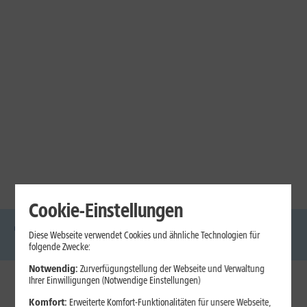
Cookie-Einstellungen
Diese Webseite verwendet Cookies und ähnliche Technologien für
DSL
Glasfaser
Internet
Handys
Mobilfunk-
Laptops
Tablets
folgende Zwecke:
Tarife
Notwendig:
Zurverfügungstellung der Webseite und Verwaltung
Ihrer Einwilligungen (Notwendige Einstellungen)
1&1 Internet
Komfort:
Erweiterte Komfort-Funktionalitäten für unsere Webseite,