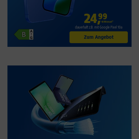
24
,
99
€/Monat*
dauerhaft z.B. mit Google Pixel 10a
Zum Angebot