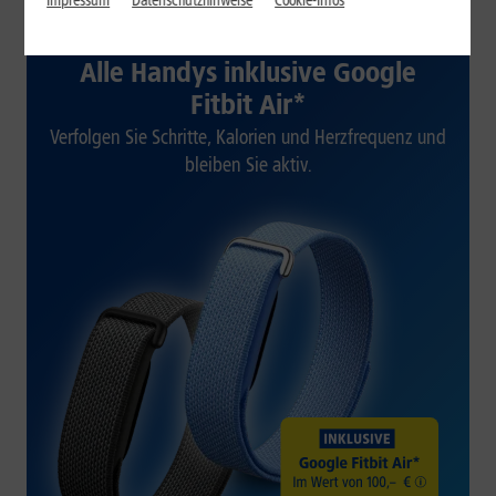
Impressum
Datenschutzhinweise
Cookie-Infos
1&1 SOMMER-SPECIAL
Alle Handys inklusive Google
Fitbit Air*
Verfolgen Sie Schritte, Kalorien und Herzfrequenz und
bleiben Sie aktiv.