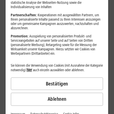
Jetzt unterbrechungsfrei ins sehr gute Netz wechseln.
statistische Analyse der Webseiten-Nutzung sowie die
Individualisierung von Inhalten
Ohne doppelte Kosten.*
Partnerschaften:
Kooperationen mit ausgewählten Partnern, um
Ihnen personalisierte Inhalte passend zu Ihren Interessen anzuzeigen
oder um gemeinsame Kampagnen auszuwerten, nachzuhalten und
abzurechnen.
Promotion:
Ausspielung von personalisierten Produkt- und
Serviceangeboten auf unserer Seite und auf Seiten von Dritten
(personalisierte Werbung), Retargeting sowie für die Messung der
Wirksamkeit unserer Kampagnen. Hierzu setzten wir Cookies von
Werbepartnern (Drittanbieter) ein.
Sie können die Verwendung von Cookies (mit Ausnahme der Kategorie
hier
notwendig)
auch einzeln auswählen oder ablehnen.
Bestätigen
29
,
99
€/Monat*
ab
dauerhaft
Ablehnen
Verfügbarkeit prüfen