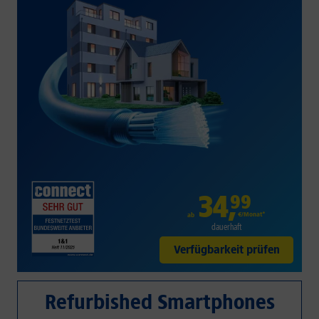
34
,
99
€/Monat*
ab
dauerhaft
Verfügbarkeit prüfen
Refurbished Smartphones